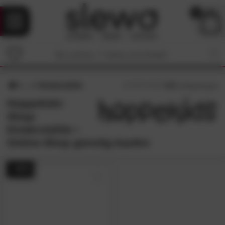
0
Kinderstühle
4.3
/5 (
3
Bewertungen)
Hoppekids-
Shop:
Kinderstühle •
Online-Shop günstig kaufen
- 44%