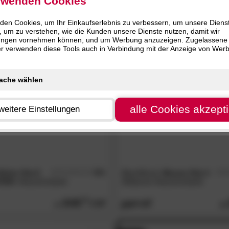
rwenden Cookies
Jetzt bis zu 13% Rabatt
den Cookies, um Ihr Einkaufserlebnis zu verbessern, um unsere Diens
, um zu verstehen, wie die Kunden unsere Dienste nutzen, damit wir
ungen vornehmen können, und um Werbung anzuzeigen. Zugelassene
ter verwenden diese Tools auch in Verbindung mit der Anzeige von Wer
R
BESTSELLER
alle Cookies akzept
weitere Einstellungen
Dolce Vita II
4.8
BlackWood
»Buona Vita I«
/5
ION«
Massivholzbett
Wildeiche Massivholzbett
849.
00
329.
00